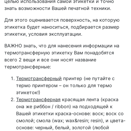
целью использования самой этикетки и точно
знать возможности Вашей печатной техники.
Для этого оценивается поверхность, на которую
этикетка будет наноситься, подбирается размер
этикетки, условия эксплуатации.
ВАЖНО знать, что для нанесения информации на
термотрансферную этикетку Вам понадобятся
всего 2 вещи и все они носят название
термотрансферные:
Термотрансферный
принтер (не путайте с
термо принтером – он только для термо
этикеток!)
Термотрансферная
красящая лента (краска
она же риббон / ribbon) на подходящей к
Вашей этикетки краска-основе: воск; воск со
смолой; смола (wax; wax&resin; resin), и цвета-
основе: черный, белый, золотой (любой