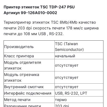
Принтер этикеток TSC TDP-247 PSU
Артикул 99-126A010-0002
Термопринтер этикеток TSC 8Mb/4Mb качество
печати 203 dpi скорость печати 178 мм/с ширина
печати до 108 мм USB , RS-232.
TSC (Taiwan
Производитель
Semiconductor)
Класс принтера
начальный
Модуль отделителя
отсутствует
этикеток
Модуль отрезчика
отсутствует
этикеток
Внутренний смотчик
отсутствует
Интерфейс подключения
USB, RS-232, LPT
Метод печати
термо
Разрешение печати
203 dpi