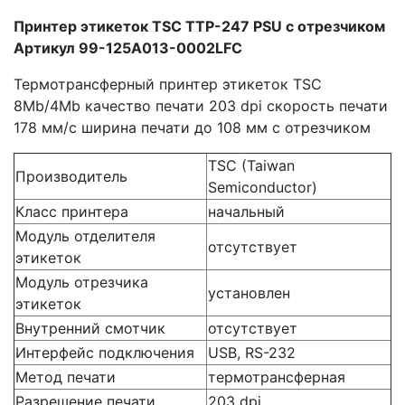
Принтер этикеток TSC TTP-247 PSU с отрезчиком
Артикул 99-125A013-0002LFC
Термотрансферный принтер этикеток TSC
8Mb/4Mb качество печати 203 dpi скорость печати
178 мм/с ширина печати до 108 мм с отрезчиком
TSC (Taiwan
Производитель
Semiconductor)
Класс принтера
начальный
Модуль отделителя
отсутствует
этикеток
Модуль отрезчика
установлен
этикеток
Внутренний смотчик
отсутствует
Интерфейс подключения
USB, RS-232
Метод печати
термотрансферная
Разрешение печати
203 dpi